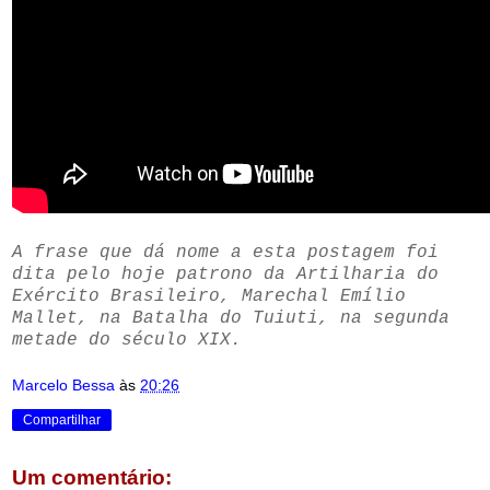
A frase que dá nome a esta postagem foi
dita pelo hoje patrono da Artilharia do
Exército Brasileiro, Marechal Emílio
Mallet, na Batalha do Tuiuti, na segunda
metade do século XIX.
Marcelo Bessa
às
20:26
Compartilhar
Um comentário: