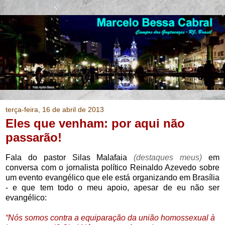
terça-feira, 16 de abril de 2013
Eles que venham: por aqui não
passarão!
Fala do pastor Silas Malafaia
(destaques meus)
em
conversa com o jornalista político Reinaldo Azevedo sobre
um evento evangélico que ele está organizando em Brasília
- e que tem todo o meu apoio, apesar de eu não ser
evangélico:
“Nós somos contra a equiparação da união homossexual à