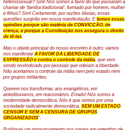
heterossexual? Sim!
Nós somos a favor do que passaram a
chamar de ‘família tradicional’, formado por homem, mulher
e filhos? Sim!
Certamente, por razões óbvias, essas
questões surgirão em nossa manifestação. E
temos essas
opiniões porque são matéria de CONVICÇÃO, de
crença, e porque a Constituição nos assegura o direito
de tê-las
.
Mas o objeto principal do nosso encontro é outro: vamos
nos manifestar
A FAVOR DA LIBERDADE DE
EXPRESSÃO e contra o controle da mídia
, que vem
sendo reivindicado por pessoas que odeiam a liberdade.
Não aceitamos o controle da mídia nem pelo estado nem
por grupos militantes.
Querem nos transformar, aos evangélicos, em
antediluvianos, em reacionários. Errado! Nós somos a
modernidade democrática. Nós é que somos por uma
sociedade radicalmente democrática,
SEM UM ESTADO
CENSOR E SEM A CENSURA DE GRUPOS
ORGANIZADOS
”.
Publiquei um pronunciamento nos jornais em setembro de