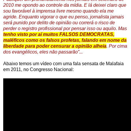
2010 me opondo ao controle da mídia.
E lá deixei claro que
sou favorável à imprensa livre mesmo quando ela me
agride. Enquanto vigorar o que eu penso, jornalista jamais
será punido por delito de opinião ou correrá o risco de
perder o registro profissional por pensar isso ou aquilo.
Mas
tenho visto por aí muitos FALSOS DEMOCRATAS,
maléficos como os falsos profetas, falando em nome da
liberdade para poder censurar a opinião alheia
. Por cima
dos evangélicos, eles não passarão”.
..
Abaixo temos um vídeo com uma fala sensata de Malafaia
em 2011, no Congresso Nacional: