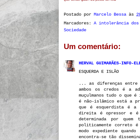
Postado por
Marcelo Bessa
às
2
Marcadores:
A intolerância dos
Sociedade
Um comentário:
HERVAL GUIMARÃES-INFO-EL
ESQUERDA E ISLÃO
... as diferenças entre
ambos os credos é a ad
muçulmanos tudo o que é 
é não-islâmico está a pr
que é esquerdista é a 
direita é opressor e é
determinada por quem 
politicamente correto é
modo expediente quando 
encontra-se tão dissemin