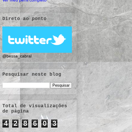
Ver meu perfil completo
Direto ao ponto
@bessa_cabral
Pesquisar neste blog
Total de visualizações
de página
4
2
8
6
0
3