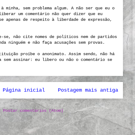
 à minha, sem problema algum. A não ser que eu o
liberar um comentário não quer dizer que eu
se apenas de respeito à liberdade de expressão,
e-se, não cite nomes de políticos nem de partidos
nda ninguém e não faça acusações sem provas.
tituição proíbe o anonimato. Assim sendo, não há
a sem assinar: eu libero ou não o comentário se
Página inicial
Postagem mais antiga
r:
Postar comentários (Atom)